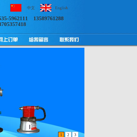
中文
English
535-5962111
13589761288
3705357418
1
2
3