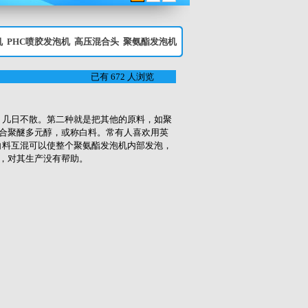
机
PHC喷胶发泡机
高压混合头
聚氨酯发泡机
已有 672 人浏览
斑，几日不散。第二种就是把其他的原料，如聚
合聚醚多元醇，或称白料。常有人喜欢用英
白料互混可以使整个聚氨酯发泡机内部发泡，
，对其生产没有帮助。