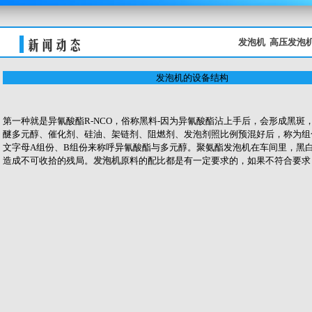
关键词：
发泡机
高压发泡
发泡机的设备结构
第一种就是异氰酸酯R-NCO，俗称黑料-因为异氰酸酯沾上手后，会形成黑
醚多元醇、催化剂、硅油、架链剂、阻燃剂、发泡剂照比例预混好后，称为组
文字母A组份、B组份来称呼异氰酸酯与多元醇。聚氨酯发泡机在车间里，黑
造成不可收拾的残局。
发泡机
原料的配比都是有一定要求的，如果不符合要求