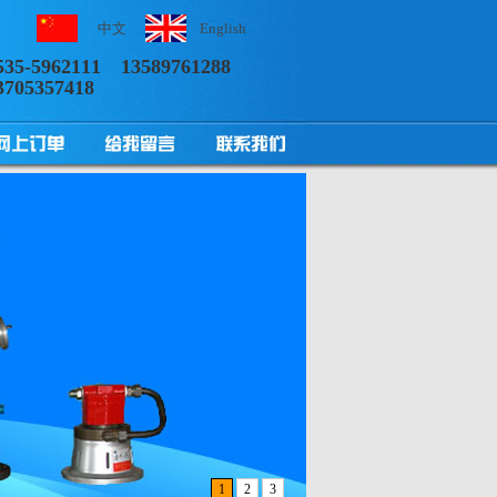
中文
English
535-5962111
13589761288
3705357418
1
2
3