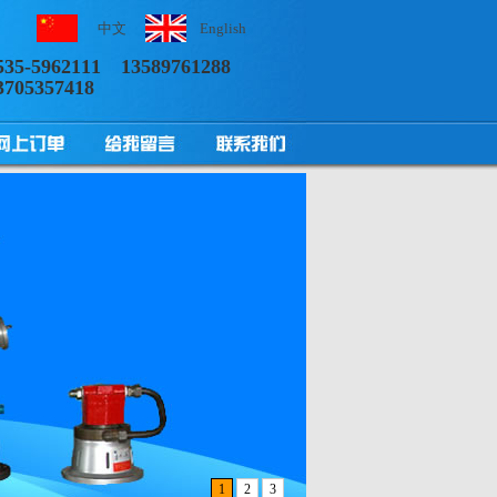
中文
English
535-5962111
13589761288
3705357418
1
2
3