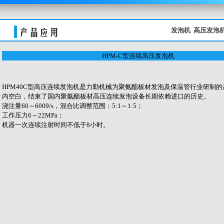
关键词：
发泡机
高压发泡
HPM-C型连续高压发泡机
HPM40C型高压连续发泡机是力勤机械为聚氨酯板材发泡及保温管行业研制
内空白，结束了国内聚氨酯板材高压连续发泡设备长期依赖进口的历史。
浇注量60～6009/s，混合比调整范围：5:1～1:5；
工作压力6～22MPa；
机器一次连续注射时间不低于8小时。